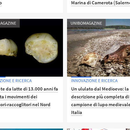
o
Marina di Camerota (Salern
ono, ad Agrigento, le
A cura di Stefano Benazzi
AGAZINE
UNIBOMAGAZINE
ne di scavo condotte dagli
ogi del Dipartimento di Beni
ali del Campus di Ravenna
ZIONE E RICERCA
INNOVAZIONE E RICERCA
e da latte di 13.000 anni fa
Un ululato dal Medioevo: la
ta i movimenti dei
descrizione più completa di
ori-raccoglitori nel Nord
campione di lupo medievale
Italia