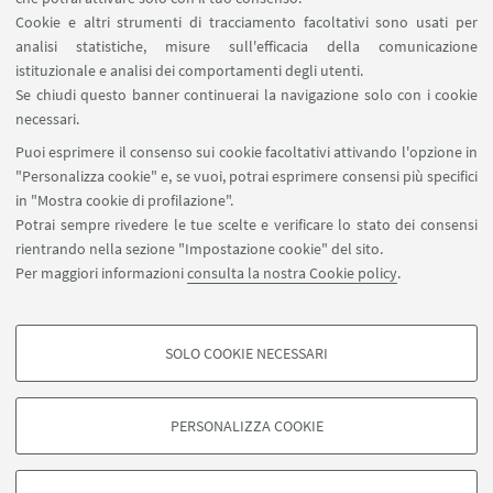
Cookie e altri strumenti di tracciamento facoltativi sono usati per
analisi statistiche, misure sull'efficacia della comunicazione
SEGUI IL DIPARTIMENTO SU:
istituzionale e analisi dei comportamenti degli utenti.
Se chiudi questo banner continuerai la navigazione solo con i cookie
necessari.
SEGUI UNIBO SU:
Puoi esprimere il consenso sui cookie facoltativi attivando l'opzione in
"Personalizza cookie" e, se vuoi, potrai esprimere consensi più specifici
in "Mostra cookie di profilazione".
Potrai sempre rivedere le tue scelte e verificare lo stato dei consensi
rientrando nella sezione "Impostazione cookie" del sito.
APP:
Per maggiori informazioni
consulta la nostra Cookie policy
.
SOLO COOKIE NECESSARI
COOKIE DI PROFILAZIONE - FACOLTATIVI
©Copyright 2026 - ALMA MATER STUDIORUM - Università di
Si tratta di cookie utilizzati per analizzare le caratteristiche della navigazione
Bologna - Via Zamboni, 33 - 40126 Bologna - PI: 01131710376 - CF:
PERSONALIZZA COOKIE
degli utenti, creare profili in base al loro comportamento sul sito, per analisi
80007010376
di marketing.
Privacy
Note legali
Informazioni sul sito e accessibilità
Mostra cookie di profilazione