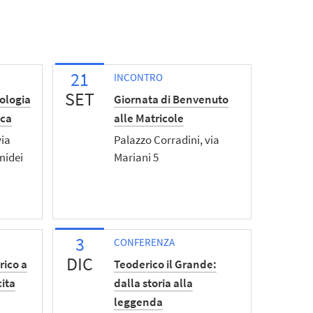
21
INCONTRO
SET
ologia
Giornata di Benvenuto
ica
alle Matricole
via
Palazzo Corradini, via
midei
Mariani 5
3
CONFERENZA
DIC
rico a
Teoderico il Grande:
cita
dalla storia alla
leggenda