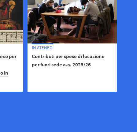
IN ATENEO
orso per
Contributi per spese di locazione
per fuori sede a.a. 2025/26
o in
Se hai un ISEE non superiore a 20.000
€, puoi chiedere il contributo MUR.
Ricorda di compilare il modulo di
devono
autocertificazione. Scadenza: 24
luglio 2026.