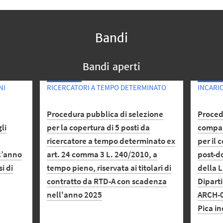
Bandi
Bandi aperti
NI
RICERCATORI A TEMPO DETERMINATO
INCARI
Procedura pubblica di selezione
Proced
li
per la copertura di 5 posti da
compara
ricercatore a tempo determinato ex
per il 
l’anno
art. 24 comma 3 L. 240/2010, a
post-do
i di
tempo pieno, riservata ai titolari di
della L
contratto da RTD-A con scadenza
Diparti
nell'anno 2025
ARCH-0
Pica i