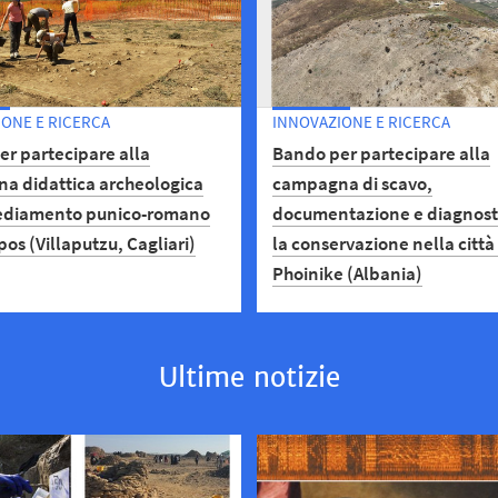
ONE E RICERCA
INNOVAZIONE E RICERCA
r partecipare alla
Bando per partecipare alla
a didattica archeologica
campagna di scavo,
sediamento punico-romano
documentazione e diagnost
pos (Villaputzu, Cagliari)
la conservazione nella città
Phoinike (Albania)
te le iscrizioni fino al 30
26 per la partecipazione alla
Dal 23 marzo al 10 aprile apert
agna didattica archeologica
bando per la partecipazione 
Ultime notizie
di organizzazione in Sardegna
campagna di scavo, docume
di Villaputzu, località Santa
e diagnostica per la conserv
nella città di Phoinike (Alban