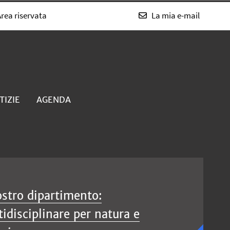
rea riservata
La mia e-mail
TIZIE
AGENDA
ostro dipartimento:
idisciplinare per natura e