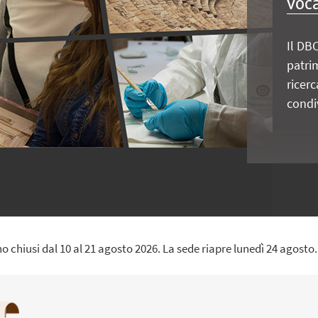
voc
Il DBC
patri
ricerc
condiv
no chiusi dal 10 al 21 agosto 2026. La sede riapre lunedì 24 agosto.