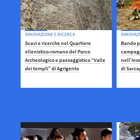
INNOVAZIONE E RICERCA
INNOVAZI
Scavi e ricerche nel Quartiere
Bando pe
ellenistico-romano del Parco
campagn
Archeologico e paesaggistico “Valle
nell'in
dei templi” di Agrigento
di Sarca
Le vicende e la storia di un
Sono aper
meraviglioso contesto archeologico
aprile 20
VII camp
in fase 
nel sito 
Maria