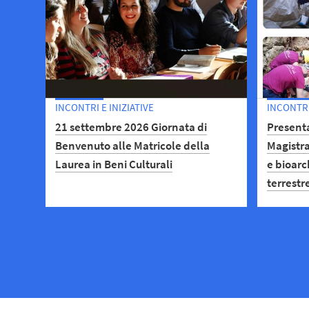
INCONTRI E INIZIATIVE
INCONTRI 
21 settembre 2026 Giornata di
Presenta
Benvenuto alle Matricole della
Magistra
Laurea in Beni Culturali
e bioarc
terrestr
Presentazione della Laurea in Beni
Culturali: lezioni, programmi ed
Open day
esami, servizi agli studenti, biblioteca,
tutorato, tirocini, laboratori, scavi.