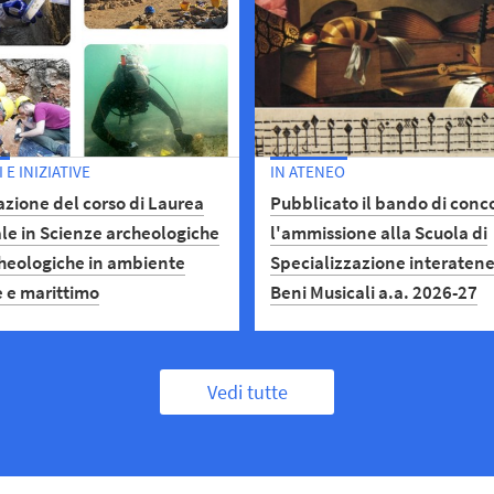
E INIZIATIVE
IN ATENEO
zione del corso di Laurea
Pubblicato il bando di conc
le in Scienze archeologiche
l'ammissione alla Scuola di
heologiche in ambiente
Specializzazione interatene
e e marittimo
Beni Musicali a.a. 2026-27
 11 settembre 2026
Le domande di ammissione 
essere presentate entro il 12
Vedi tutte
novembre 2026 alle ore 16.30