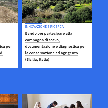
INNOVAZIONE E RICERCA
Bando per partecipare alla
campagna di scavo,
ica per
documentazione e diagnostica per
 di
la conservazione ad Agrigento
(Sicilia, Italia)
o il
Dal 23 marzo al 10 aprile aperto il
alla
bando per la partecipazione alla
ntazione
campagna di scavo, documentazione
azione
e diagnostica per la conservazione del
ia)
quartiere ellenistico-romano di
Agrigento