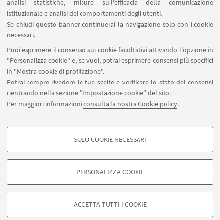
analisi statistiche, misure sull'efficacia della comunicazione
SEGUI IL DIPARTIMENTO SU:
istituzionale e analisi dei comportamenti degli utenti.
Se chiudi questo banner continuerai la navigazione solo con i cookie
necessari.
SEGUI UNIBO SU:
Puoi esprimere il consenso sui cookie facoltativi attivando l'opzione in
"Personalizza cookie" e, se vuoi, potrai esprimere consensi più specifici
in "Mostra cookie di profilazione".
Potrai sempre rivedere le tue scelte e verificare lo stato dei consensi
rientrando nella sezione "Impostazione cookie" del sito.
APP:
Per maggiori informazioni
consulta la nostra Cookie policy
.
SOLO COOKIE NECESSARI
COOKIE DI PROFILAZIONE - FACOLTATIVI
©Copyright 2026 - ALMA MATER STUDIORUM - Università di
Si tratta di cookie utilizzati per analizzare le caratteristiche della navigazione
Bologna - Via Zamboni, 33 - 40126 Bologna - PI: 01131710376 - CF:
PERSONALIZZA COOKIE
degli utenti, creare profili in base al loro comportamento sul sito, per analisi
80007010376
di marketing.
Privacy
Note legali
Informazioni sul sito e accessibilità
Mostra cookie di profilazione
Impostazioni Cookie
ACCETTA TUTTI I COOKIE
Google/Youtube Video