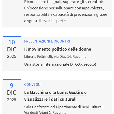
Riconoscere i segnali, superare gli stereotipi:
un'occasione per sviluppare consapevolezza,
responsabilità e capacità di prevenzione grazie
a sguardi e voci esperte.
10
PRESENTAZIONI E INCONTRI
DIC
Il movimento politico delle donne
2025
Libreria Feltrinelli, via Diaz 14, Ravenna
Una storia internazionale (XIX-XX secolo)
9
CONVEGNI
DIC
La Macchina e la Luna: Gestire e
visualizzare i dati culturali
2025
Sala Conferenze del Dipartimento di Beni Culturali
Via degli Ariani 1, Ravenna